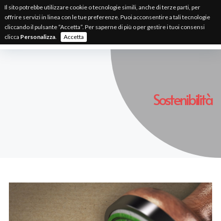
Il sito potrebbe utilizzare cookie o tecnologie simili, anche di terze parti, per
offrire servizi in linea con le tue preferenze. Puoi acconsentire a tali tecnologie
IT
EN
FR
cliccando il pulsante “Accetta”. Per saperne di più o per gestire i tuoi consensi
clicca
Personalizza
.
Accetta
Sostenibilità