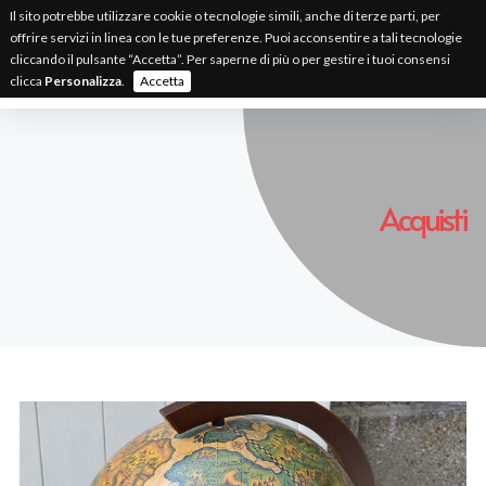
Il sito potrebbe utilizzare cookie o tecnologie simili, anche di terze parti, per
offrire servizi in linea con le tue preferenze. Puoi acconsentire a tali tecnologie
IT
EN
FR
cliccando il pulsante “Accetta”. Per saperne di più o per gestire i tuoi consensi
clicca
Personalizza
.
Accetta
Acquisti