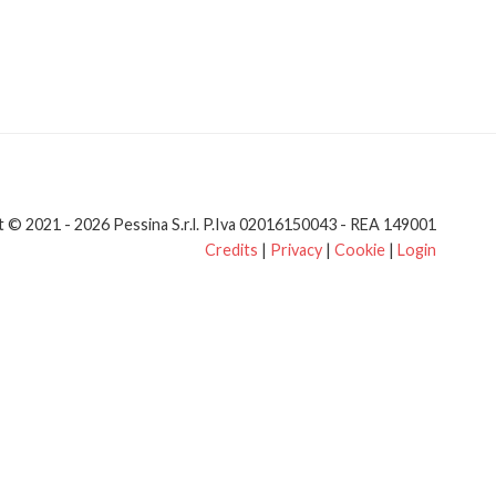
 © 2021 - 2026 Pessina S.r.l. P.Iva 02016150043 - REA 149001
Credits
|
Privacy
|
Cookie
|
Login