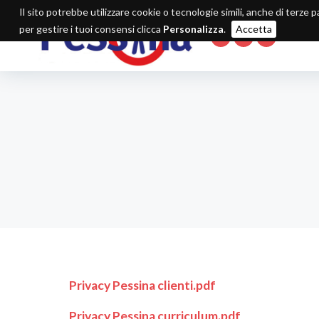
Il sito potrebbe utilizzare cookie o tecnologie simili, anche di terze p
per gestire i tuoi consensi clicca
Personalizza
.
Accetta
IT
EN
FR
Privacy Pessina clienti.pdf
Privacy Pessina curriculum.pdf