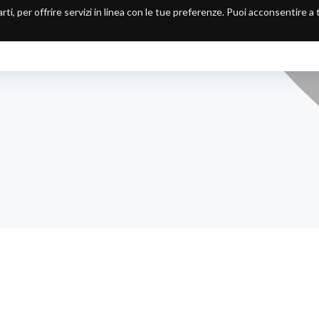
arti, per offrire servizi in linea con le tue preferenze. Puoi acconsentire a
HOME
CHI SIAMO
RICERCA E SVILUPPO
BU