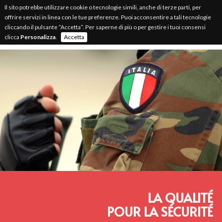
Il sito potrebbe utilizzare cookie o tecnologie simili, anche di terze parti, per
offrire servizi in linea con le tue preferenze. Puoi acconsentire a tali tecnologie
IT
EN
FR
cliccando il pulsante “Accetta”. Per saperne di più o per gestire i tuoi consensi
clicca
Personalizza
.
Accetta
LA QUALITÉ
POUR LA SÉCURITÉ